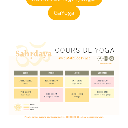
GäYoga