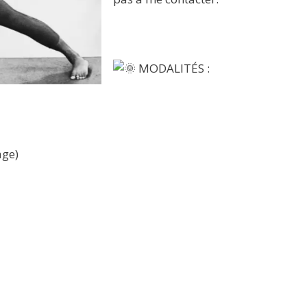
MODALIT
É
S :
age)