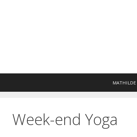
Aller
au
contenu
MATHILDE
Week-end Yoga